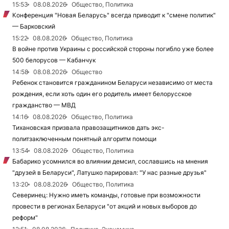
15:53
08.08.2026
Общество, Политика
Конференция "Новая Беларусь" всегда приводит к "смене политик"
— Барковский
15:22
08.08.2026
Общество, Политика
В войне против Украины с российской стороны погибло уже более
500 белорусов — Кабанчук
14:58
08.08.2026
Общество
Ребенок становится гражданином Беларуси независимо от места
рождения, если хоть один его родитель имеет белорусское
гражданство — МВД
14:16
08.08.2026
Общество, Политика
Тихановская призвала правозащитников дать экс-
политзаключенным понятный алгоритм помощи
13:54
08.08.2026
Общество, Политика
Бабарико усомнился во влиянии демсил, сославшись на мнения
"друзей в Беларуси", Латушко парировал: "У нас разные друзья"
13:20
08.08.2026
Общество, Политика
Северинец: Нужно иметь команды, готовые при возможности
провести в регионах Беларуси "от акций и новых выборов до
реформ"