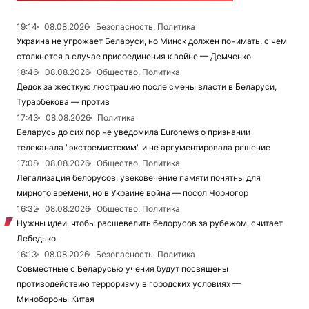
19:14
08.08.2026
Безопасность, Политика
Украина не угрожает Беларуси, но Минск должен понимать, с чем
столкнется в случае присоединения к войне — Демченко
18:46
08.08.2026
Общество, Политика
Дедок за жесткую люстрацию после смены власти в Беларуси,
Турарбекова — против
17:43
08.08.2026
Политика
Беларусь до сих пор не уведомила Euronews о признании
телеканала "экстремистским" и не аргументировала решение
17:08
08.08.2026
Общество, Политика
Легализация белорусов, увековечение памяти понятны для
мирного времени, но в Украине война — посол Чорногор
16:32
08.08.2026
Общество, Политика
Нужны идеи, чтобы расшевелить белорусов за рубежом, считает
Лебедько
16:13
08.08.2026
Безопасность, Политика
Совместные с Беларусью учения будут посвящены
противодействию терроризму в городских условиях —
Минобороны Китая