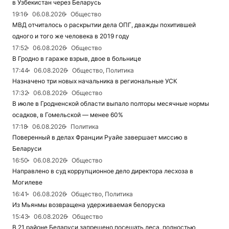
в Узбекистан через Беларусь
19:16
06.08.2026
Общество
МВД отчиталось о раскрытии дела ОПГ, дважды похитившей
одного и того же человека в 2019 году
17:52
06.08.2026
Общество
В Гродно в гараже взрыв, двое в больнице
17:44
06.08.2026
Общество, Политика
Назначено три новых начальника в региональные УСК
17:32
06.08.2026
Общество
В июле в Гродненской области выпало полторы месячные нормы
осадков, в Гомельской — менее 60%
17:18
06.08.2026
Политика
Поверенный в делах Франции Руайе завершает миссию в
Беларуси
16:50
06.08.2026
Общество
Направлено в суд коррупционное дело директора лесхоза в
Могилеве
16:41
06.08.2026
Общество, Политика
Из Мьянмы возвращена удерживаемая белоруска
15:43
06.08.2026
Общество
В 21 районе Беларуси запрещено посещать леса, полностью