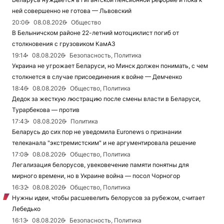
ней совершенно не готова — Львовский
20:06
08.08.2026
Общество
В Белыничском районе 22-летний мотоциклист погиб от
столкновения с грузовиком КамАЗ
19:14
08.08.2026
Безопасность, Политика
Украина не угрожает Беларуси, но Минск должен понимать, с чем
столкнется в случае присоединения к войне — Демченко
18:46
08.08.2026
Общество, Политика
Дедок за жесткую люстрацию после смены власти в Беларуси,
Турарбекова — против
17:43
08.08.2026
Политика
Беларусь до сих пор не уведомила Euronews о признании
телеканала "экстремистским" и не аргументировала решение
17:08
08.08.2026
Общество, Политика
Легализация белорусов, увековечение памяти понятны для
мирного времени, но в Украине война — посол Чорногор
16:32
08.08.2026
Общество, Политика
Нужны идеи, чтобы расшевелить белорусов за рубежом, считает
Лебедько
16:13
08.08.2026
Безопасность, Политика