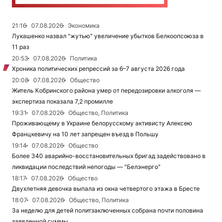
21:16
07.08.2026
Экономика
Лукашенко назвал "жутью" увеличение убытков Белкоопсоюза в
11 раз
20:53
07.08.2026
Политика
Хроника политических репрессий за 6–7 августа 2026 года
20:08
07.08.2026
Общество
Житель Кобринского района умер от передозировки алкоголя —
экспертиза показала 7,2 промилле
19:31
07.08.2026
Общество, Политика
Проживающему в Украине белорусскому активисту Алексею
Францкевичу на 10 лет запрещен въезд в Польшу
19:14
07.08.2026
Общество
Более 340 аварийно-восстановительных бригад задействовано в
ликвидации последствий непогоды — "Белэнерго"
18:17
07.08.2026
Общество
Двухлетняя девочка выпала из окна четвертого этажа в Бресте
18:07
07.08.2026
Общество, Политика
За неделю для детей политзаключенных собрана почти половина
заявленной суммы