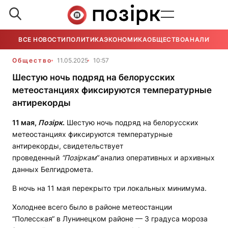
ВСЕ НОВОСТИ
ПОЛИТИКА
ЭКОНОМИКА
ОБЩЕСТВО
АНАЛИТИКА
Общество
11.05.2025
10:57
Шестую ночь подряд на белорусских
метеостанциях фиксируются температурные
антирекорды
11 мая,
Позірк
.
Шестую ночь подряд на белорусских
метеостанциях фиксируются температурные
антирекорды, свидетельствует
проведенный
“Позіркам“
анализ оперативных и архивных
данных Белгидромета.
В ночь на 11 мая перекрыто три локальных минимума.
Холоднее всего было в районе метеостанции
“Полесская“ в Лунинецком районе — 3 градуса мороза