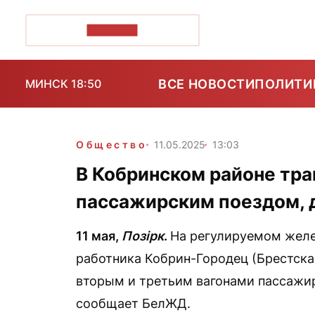
ПОЗІРК+
ВСЕ НОВОСТИ
ПОЛИТИ
МИНСК 18:50
Общество
11.05.2025
13:03
В Кобринском районе тра
пассажирским поездом, 
11 мая,
Позірк
.
На регулируемом желе
работника Кобрин-Городец (Брестска
вторым и третьим вагонами пассажир
сообщает БелЖД.