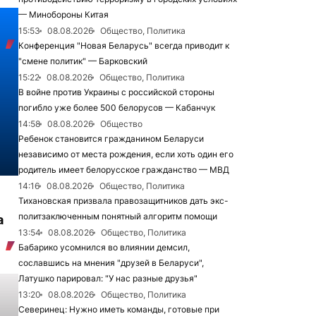
— Минобороны Китая
15:53
08.08.2026
Общество, Политика
Конференция "Новая Беларусь" всегда приводит к
"смене политик" — Барковский
15:22
08.08.2026
Общество, Политика
В войне против Украины с российской стороны
погибло уже более 500 белорусов — Кабанчук
14:58
08.08.2026
Общество
Ребенок становится гражданином Беларуси
независимо от места рождения, если хоть один его
родитель имеет белорусское гражданство — МВД
14:16
08.08.2026
Общество, Политика
Тихановская призвала правозащитников дать экс-
политзаключенным понятный алгоритм помощи
а
13:54
08.08.2026
Общество, Политика
Бабарико усомнился во влиянии демсил,
сославшись на мнения "друзей в Беларуси",
Латушко парировал: "У нас разные друзья"
13:20
08.08.2026
Общество, Политика
Северинец: Нужно иметь команды, готовые при