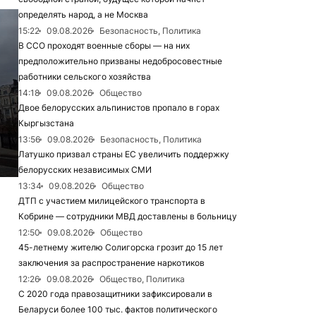
определять народ, а не Москва
15:22
09.08.2026
Безопасность, Политика
В ССО проходят военные сборы — на них
предположительно призваны недобросовестные
работники сельского хозяйства
14:18
09.08.2026
Общество
Двое белорусских альпинистов пропало в горах
Кыргызстана
13:56
09.08.2026
Безопасность, Политика
Латушко призвал страны ЕС увеличить поддержку
белорусских независимых СМИ
13:34
09.08.2026
Общество
ДТП с участием милицейского транспорта в
Кобрине — сотрудники МВД доставлены в больницу
12:50
09.08.2026
Общество
45-летнему жителю Солигорска грозит до 15 лет
заключения за распространение наркотиков
12:26
09.08.2026
Общество, Политика
С 2020 года правозащитники зафиксировали в
Беларуси более 100 тыс. фактов политического