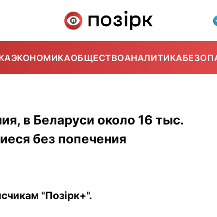
КА
ЭКОНОМИКА
ОБЩЕСТВО
АНАЛИТИКА
БЕЗОП
я, в Беларуси около 16 тыс.
иеся без попечения
счикам "Позірк+".