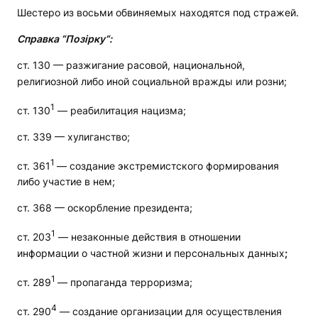
Шестеро из восьми обвиняемых находятся под стражей.
Справка “Позірку“:
ст. 130 — разжигание расовой, национальной,
религиозной либо иной социальной вражды или розни;
1
ст. 130
— реабилитация нацизма;
ст. 339 — хулиганство;
1
ст. 361
— создание экстремистского формирования
либо участие в нем;
ст. 368 — оскорбление президента;
1
ст. 203
— незаконные действия в отношении
информации о частной жизни и персональных данных
;
1
ст. 289
— пропаганда терроризма;
4
ст. 290
— создание организации для осуществления