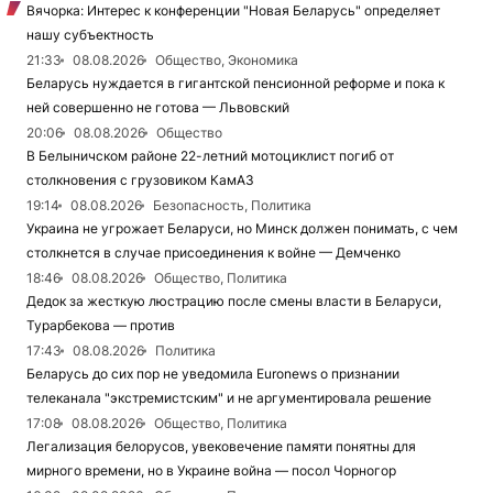
Вячорка: Интерес к конференции "Новая Беларусь" определяет
нашу субъектность
21:33
08.08.2026
Общество, Экономика
Беларусь нуждается в гигантской пенсионной реформе и пока к
ней совершенно не готова — Львовский
20:06
08.08.2026
Общество
В Белыничском районе 22-летний мотоциклист погиб от
столкновения с грузовиком КамАЗ
19:14
08.08.2026
Безопасность, Политика
Украина не угрожает Беларуси, но Минск должен понимать, с чем
столкнется в случае присоединения к войне — Демченко
18:46
08.08.2026
Общество, Политика
Дедок за жесткую люстрацию после смены власти в Беларуси,
Турарбекова — против
17:43
08.08.2026
Политика
Беларусь до сих пор не уведомила Euronews о признании
телеканала "экстремистским" и не аргументировала решение
17:08
08.08.2026
Общество, Политика
Легализация белорусов, увековечение памяти понятны для
мирного времени, но в Украине война — посол Чорногор