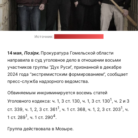
Источник:
Генеральная прокуратура
14 мая,
Позірк
.
Прокуратура Гомельской области
направила в суд уголовное дело в отношении восьми
участников группы “Дух Руси“, признанной в декабре
2024 года “экстремистским формированием“, сообщает
пресс-служба надзорного ведомства.
Обвиняемым инкриминируется восемь статей
1
Уголовного кодекса: ч. 1, 3 ст. 130, ч. 1, 3 ст. 130
, ч. 2 и 3
1
1
ст. 339, ч. 1, 2, 3 ст. 361
, ч. 1 ст. 368, ч. 1, 2, 3 ст. 203
, ч.
1
4
1 ст. 289
, ч. 1 ст. 290
.
Группа действовала в Мозыре.