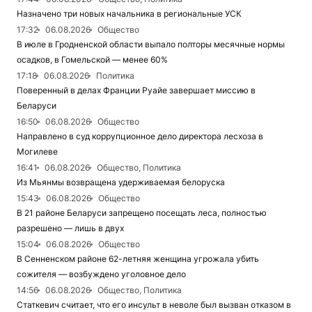
Назначено три новых начальника в региональные УСК
17:32
06.08.2026
Общество
В июле в Гродненской области выпало полторы месячные нормы
осадков, в Гомельской — менее 60%
17:18
06.08.2026
Политика
Поверенный в делах Франции Руайе завершает миссию в
Беларуси
16:50
06.08.2026
Общество
Направлено в суд коррупционное дело директора лесхоза в
Могилеве
16:41
06.08.2026
Общество, Политика
Из Мьянмы возвращена удерживаемая белоруска
15:43
06.08.2026
Общество
В 21 районе Беларуси запрещено посещать леса, полностью
разрешено — лишь в двух
15:04
06.08.2026
Общество
В Сенненском районе 62-летняя женщина угрожала убить
сожителя — возбуждено уголовное дело
14:56
06.08.2026
Общество, Политика
Статкевич считает, что его инсульт в неволе был вызван отказом в