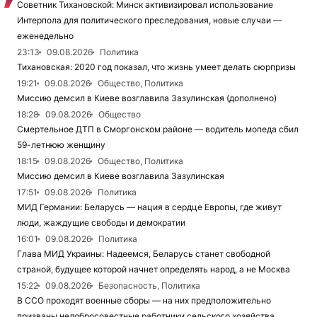
Советник Тихановской: Минск активизировал использование
Интерпола для политического преследования, новые случаи —
еженедельно
23:13
09.08.2026
Политика
Тихановская: 2020 год показал, что жизнь умеет делать сюрпризы
19:21
09.08.2026
Общество, Политика
Миссию демсил в Киеве возглавила Зазулинская (дополнено)
18:28
09.08.2026
Общество
Смертельное ДТП в Сморгонском районе — водитель мопеда сбил
59-летнюю женщину
18:15
09.08.2026
Общество, Политика
Миссию демсил в Киеве возглавила Зазулинская
17:51
09.08.2026
Политика
МИД Германии: Беларусь — нация в сердце Европы, где живут
люди, жаждущие свободы и демократии
16:01
09.08.2026
Политика
Глава МИД Украины: Надеемся, Беларусь станет свободной
страной, будущее которой начнет определять народ, а не Москва
15:22
09.08.2026
Безопасность, Политика
В ССО проходят военные сборы — на них предположительно
призваны недобросовестные работники сельского хозяйства