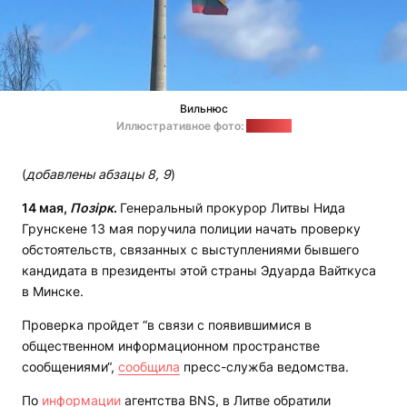
Вильнюс
Иллюстративное фото:
"Позірк"
(
добавлены абзацы 8, 9
)
14 мая,
Позірк
.
Генеральный прокурор Литвы Нида
Грунскене 13 мая поручила полиции начать проверку
обстоятельств, связанных с выступлениями бывшего
кандидата в президенты этой страны Эдуарда Вайткуса
в Минске.
Проверка пройдет “в связи с появившимися в
общественном информационном пространстве
сообщениями“,
сообщила
пресс-служба ведомства.
По
информации
агентства BNS, в Литве обратили