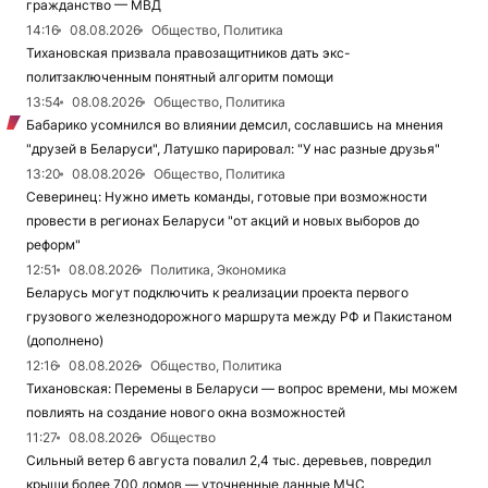
гражданство — МВД
14:16
08.08.2026
Общество, Политика
Тихановская призвала правозащитников дать экс-
политзаключенным понятный алгоритм помощи
13:54
08.08.2026
Общество, Политика
Бабарико усомнился во влиянии демсил, сославшись на мнения
"друзей в Беларуси", Латушко парировал: "У нас разные друзья"
13:20
08.08.2026
Общество, Политика
Северинец: Нужно иметь команды, готовые при возможности
провести в регионах Беларуси "от акций и новых выборов до
реформ"
12:51
08.08.2026
Политика, Экономика
Беларусь могут подключить к реализации проекта первого
грузового железнодорожного маршрута между РФ и Пакистаном
(дополнено)
12:16
08.08.2026
Общество, Политика
Тихановская: Перемены в Беларуси — вопрос времени, мы можем
повлиять на создание нового окна возможностей
11:27
08.08.2026
Общество
Сильный ветер 6 августа повалил 2,4 тыс. деревьев, повредил
крыши более 700 домов — уточненные данные МЧС