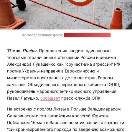
Иллюстративное фото:
rawpixel.com / freepik.com
17 мая,
Позірк
.
Предложения вводить одинаковые
торговые ограничения в отношении России и режима
Александра Лукашенко как “соучастника агрессии“ РФ
против Украины направил в Еврокомиссию и
министерства иностранных дел ряда стран Европы
замглавы Объединенного переходного кабинета (ОПК),
руководитель Народного антикризисного управления
Павел Латушко,
сообщает
пресс-служба ОПК.
На встречах с послом Литвы в Польше Вальдемарасом
Сарапинасом и его латвийским коллегой Юрисом
Пойкансом 16 мая в Варшаве политик заявил о важности
“синхронизированного подхода по введению возможного