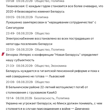
09:58
09.08.2026
Общество, Политика
Тихановская: С каждым годом становится все более очевидно, что
2020-й безвозвратно изменил Беларусь
09:05
09.08.2026
Политика
Лукашенко заинтересован в “наращивании сотрудничества” с
Сингапуром
23:49
08.08.2026
Общество
Электроснабжение восстановлено во всех пострадавших от
непогоды поселениях Беларуси
22:00
08.08.2026
Общество, Политика
Вячорка: Интерес к конференции "Новая Беларусь" определяет
нашу субъектность
21:33
08.08.2026
Общество, Экономика
Беларусь нуждается в гигантской пенсионной реформе и пока к
ней совершенно не готова — Львовский
20:06
08.08.2026
Общество
В Белыничском районе 22-летний мотоциклист погиб от
столкновения с грузовиком КамАЗ
19:14
08.08.2026
Безопасность, Политика
Украина не угрожает Беларуси, но Минск должен понимать, с чем
столкнется в случае присоединения к войне — Демченко