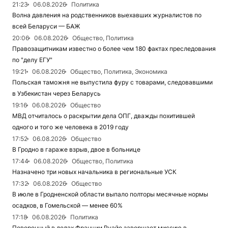
21:23
06.08.2026
Политика
Волна давления на родственников выехавших журналистов по
всей Беларуси — БАЖ
20:06
06.08.2026
Общество, Политика
Правозащитникам известно о более чем 180 фактах преследования
по "делу ЕГУ"
19:21
06.08.2026
Общество, Политика, Экономика
Польская таможня не выпустила фуру с товарами, следовавшими
в Узбекистан через Беларусь
19:16
06.08.2026
Общество
МВД отчиталось о раскрытии дела ОПГ, дважды похитившей
одного и того же человека в 2019 году
17:52
06.08.2026
Общество
В Гродно в гараже взрыв, двое в больнице
17:44
06.08.2026
Общество, Политика
Назначено три новых начальника в региональные УСК
17:32
06.08.2026
Общество
В июле в Гродненской области выпало полторы месячные нормы
осадков, в Гомельской — менее 60%
17:18
06.08.2026
Политика
Поверенный в делах Франции Руайе завершает миссию в