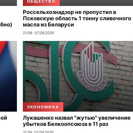
ОБЩЕСТВО
Россельхознадзор не пропустил в
Псковскую область 1 тонну сливочного
бно)
масла из Беларуси
21:59
07.08.2026
ЭКОНОМИКА
ной
Лукашенко назвал "жутью" увеличение
убытков Белкоопсоюза в 11 раз
21:16
07.08.2026