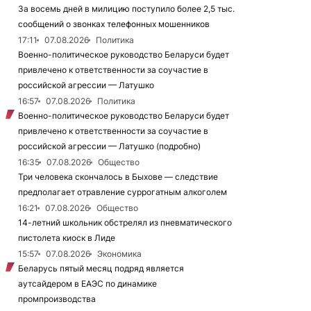
За восемь дней в милицию поступило более 2,5 тыс.
сообщений о звонках телефонных мошенников
17:11
07.08.2026
Политика
Военно-политическое руководство Беларуси будет
привлечено к ответственности за соучастие в
российской агрессии — Латушко
16:57
07.08.2026
Политика
Военно-политическое руководство Беларуси будет
привлечено к ответственности за соучастие в
российской агрессии — Латушко (подробно)
16:35
07.08.2026
Общество
Три человека скончалось в Быхове — следствие
предполагает отравление суррогатным алкоголем
16:21
07.08.2026
Общество
14-летний школьник обстрелял из пневматического
пистолета киоск в Лиде
15:57
07.08.2026
Экономика
Беларусь пятый месяц подряд является
аутсайдером в ЕАЭС по динамике
промпроизводства