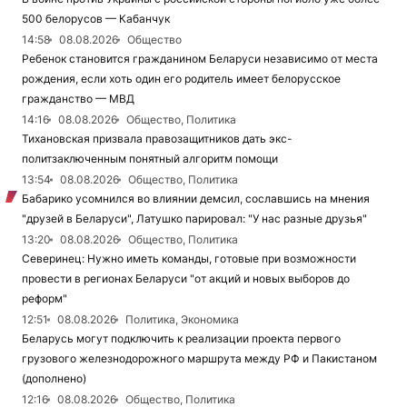
500 белорусов — Кабанчук
14:58
08.08.2026
Общество
Ребенок становится гражданином Беларуси независимо от места
рождения, если хоть один его родитель имеет белорусское
гражданство — МВД
14:16
08.08.2026
Общество, Политика
Тихановская призвала правозащитников дать экс-
политзаключенным понятный алгоритм помощи
13:54
08.08.2026
Общество, Политика
Бабарико усомнился во влиянии демсил, сославшись на мнения
"друзей в Беларуси", Латушко парировал: "У нас разные друзья"
13:20
08.08.2026
Общество, Политика
Северинец: Нужно иметь команды, готовые при возможности
провести в регионах Беларуси "от акций и новых выборов до
реформ"
12:51
08.08.2026
Политика, Экономика
Беларусь могут подключить к реализации проекта первого
грузового железнодорожного маршрута между РФ и Пакистаном
(дополнено)
12:16
08.08.2026
Общество, Политика