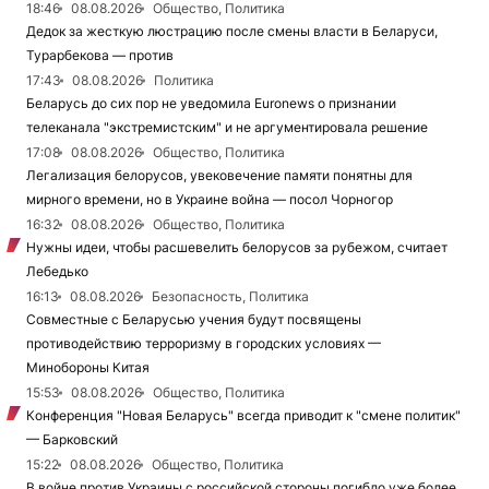
18:46
08.08.2026
Общество, Политика
Дедок за жесткую люстрацию после смены власти в Беларуси,
Турарбекова — против
17:43
08.08.2026
Политика
Беларусь до сих пор не уведомила Euronews о признании
телеканала "экстремистским" и не аргументировала решение
17:08
08.08.2026
Общество, Политика
Легализация белорусов, увековечение памяти понятны для
мирного времени, но в Украине война — посол Чорногор
16:32
08.08.2026
Общество, Политика
Нужны идеи, чтобы расшевелить белорусов за рубежом, считает
Лебедько
16:13
08.08.2026
Безопасность, Политика
Совместные с Беларусью учения будут посвящены
противодействию терроризму в городских условиях —
Минобороны Китая
15:53
08.08.2026
Общество, Политика
Конференция "Новая Беларусь" всегда приводит к "смене политик"
— Барковский
15:22
08.08.2026
Общество, Политика
В войне против Украины с российской стороны погибло уже более