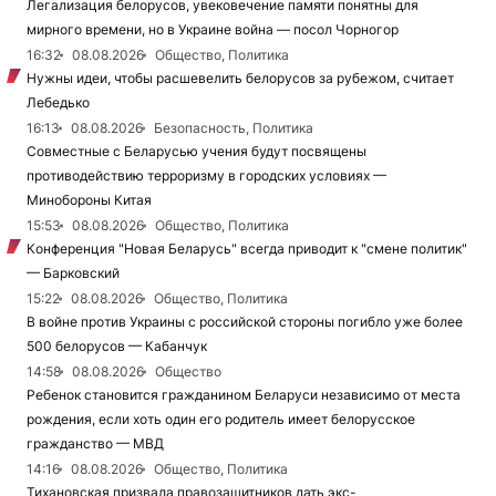
Легализация белорусов, увековечение памяти понятны для
мирного времени, но в Украине война — посол Чорногор
16:32
08.08.2026
Общество, Политика
Нужны идеи, чтобы расшевелить белорусов за рубежом, считает
Лебедько
16:13
08.08.2026
Безопасность, Политика
Совместные с Беларусью учения будут посвящены
противодействию терроризму в городских условиях —
Минобороны Китая
15:53
08.08.2026
Общество, Политика
Конференция "Новая Беларусь" всегда приводит к "смене политик"
— Барковский
15:22
08.08.2026
Общество, Политика
В войне против Украины с российской стороны погибло уже более
500 белорусов — Кабанчук
14:58
08.08.2026
Общество
Ребенок становится гражданином Беларуси независимо от места
рождения, если хоть один его родитель имеет белорусское
гражданство — МВД
14:16
08.08.2026
Общество, Политика
Тихановская призвала правозащитников дать экс-