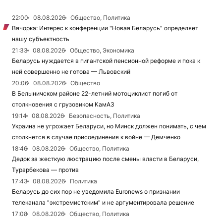
22:00
08.08.2026
Общество, Политика
Вячорка: Интерес к конференции "Новая Беларусь" определяет
нашу субъектность
21:33
08.08.2026
Общество, Экономика
Беларусь нуждается в гигантской пенсионной реформе и пока к
ней совершенно не готова — Львовский
20:06
08.08.2026
Общество
В Белыничском районе 22-летний мотоциклист погиб от
столкновения с грузовиком КамАЗ
19:14
08.08.2026
Безопасность, Политика
Украина не угрожает Беларуси, но Минск должен понимать, с чем
столкнется в случае присоединения к войне — Демченко
18:46
08.08.2026
Общество, Политика
Дедок за жесткую люстрацию после смены власти в Беларуси,
Турарбекова — против
17:43
08.08.2026
Политика
Беларусь до сих пор не уведомила Euronews о признании
телеканала "экстремистским" и не аргументировала решение
17:08
08.08.2026
Общество, Политика