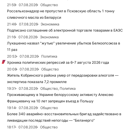
21:59
07.08.2026
Общество
Россельхознадзор не пропустил в Псковскую область 1 тонну
сливочного масла из Беларуси
21:46
07.08.2026
Экономика
Подписано соглашение об электронной торговле товарами в ЕАЭС
21:16
07.08.2026
Экономика
Лукашенко назвал "жутью" увеличение убытков Белкоопсоюза в
11 раз
20:53
07.08.2026
Политика
Хроника политических репрессий за 6–7 августа 2026 года
20:08
07.08.2026
Общество
Житель Кобринского района умер от передозировки алкоголя —
экспертиза показала 7,2 промилле
19:31
07.08.2026
Общество, Политика
Проживающему в Украине белорусскому активисту Алексею
Францкевичу на 10 лет запрещен въезд в Польшу
19:14
07.08.2026
Общество
Более 340 аварийно-восстановительных бригад задействовано в
ликвидации последствий непогоды — "Белэнерго"
18:17
07.08.2026
Общество