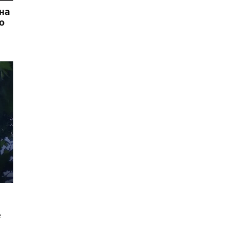
на
о
е