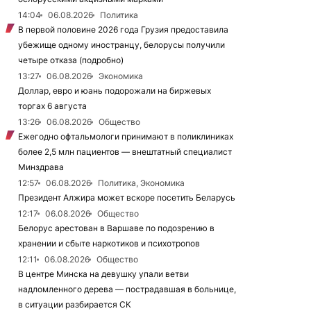
14:04
06.08.2026
Политика
В первой половине 2026 года Грузия предоставила
убежище одному иностранцу, белорусы получили
четыре отказа (подробно)
13:27
06.08.2026
Экономика
Доллар, евро и юань подорожали на биржевых
торгах 6 августа
13:26
06.08.2026
Общество
Ежегодно офтальмологи принимают в поликлиниках
более 2,5 млн пациентов — внештатный специалист
Минздрава
12:57
06.08.2026
Политика, Экономика
Президент Алжира может вскоре посетить Беларусь
12:17
06.08.2026
Общество
Белорус арестован в Варшаве по подозрению в
хранении и сбыте наркотиков и психотропов
12:11
06.08.2026
Общество
В центре Минска на девушку упали ветви
надломленного дерева — пострадавшая в больнице,
в ситуации разбирается СК