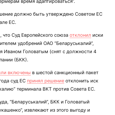
фермерам время адаптироваться“.
шение должно быть утверждено Советом ЕС
але ЕС.
о, что Суд Европейского союза
отклонил
иски
дителем удобрений ОАО “Беларуськалий“,
я Иваном Головатым (снят с должности 4
пании (БКК).
ли включены
в шестой санкционный пакет
 года суд ЕС
принял решение
отклонить иск
калию” терминала BKT против Совета ЕС.
уда, “Беларуськалий“, БКК и Головатый
ашенко“, извлекают из этого выгоду и