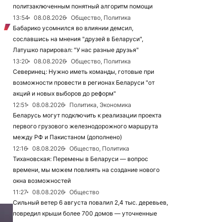
политзаключенным понятный алгоритм помощи
13:54
08.08.2026
Общество, Политика
Бабарико усомнился во влиянии демсил,
сославшись на мнения "друзей в Беларуси",
Латушко парировал: "У нас разные друзья"
13:20
08.08.2026
Общество, Политика
Северинец: Нужно иметь команды, готовые при
возможности провести в регионах Беларуси "от
акций и новых выборов до реформ"
12:51
08.08.2026
Политика, Экономика
Беларусь могут подключить к реализации проекта
первого грузового железнодорожного маршрута
между РФ и Пакистаном (дополнено)
12:16
08.08.2026
Общество, Политика
Тихановская: Перемены в Беларуси — вопрос
времени, мы можем повлиять на создание нового
окна возможностей
11:27
08.08.2026
Общество
Сильный ветер 6 августа повалил 2,4 тыс. деревьев,
повредил крыши более 700 домов — уточненные