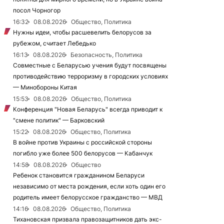
посол Чорногор
16:32
08.08.2026
Общество, Политика
Нужны идеи, чтобы расшевелить белорусов за
рубежом, считает Лебедько
16:13
08.08.2026
Безопасность, Политика
Совместные с Беларусью учения будут посвящены
противодействию терроризму в городских условиях
— Минобороны Китая
15:53
08.08.2026
Общество, Политика
Конференция "Новая Беларусь" всегда приводит к
"смене политик" — Барковский
15:22
08.08.2026
Общество, Политика
В войне против Украины с российской стороны
погибло уже более 500 белорусов — Кабанчук
14:58
08.08.2026
Общество
Ребенок становится гражданином Беларуси
независимо от места рождения, если хоть один его
родитель имеет белорусское гражданство — МВД
14:16
08.08.2026
Общество, Политика
Тихановская призвала правозащитников дать экс-