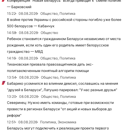
Конференция "Новая Беларусь" всегда приводит к "смене политик"
— Барковский
15:22
08.08.2026
Общество, Политика
В войне против Украины с российской стороны погибло уже более
500 белорусов — Кабанчук
14:58
08.08.2026
Общество
Ребенок становится гражданином Беларуси независимо от места
рождения, если хоть один его родитель имеет белорусское
гражданство — МВД
14:16
08.08.2026
Общество, Политика
Тихановская призвала правозащитников дать экс-
политзаключенным понятный алгоритм помощи
13:54
08.08.2026
Общество, Политика
Бабарико усомнился во влиянии демсил, сославшись на мнения
"друзей в Беларуси", Латушко парировал: "У нас разные друзья"
13:20
08.08.2026
Общество, Политика
Северинец: Нужно иметь команды, готовые при возможности
провести в регионах Беларуси "от акций и новых выборов до
реформ"
12:51
08.08.2026
Политика, Экономика
Беларусь могут подключить к реализации проекта первого