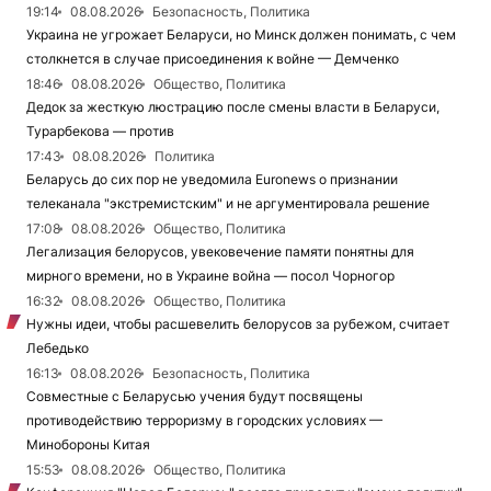
19:14
08.08.2026
Безопасность, Политика
Украина не угрожает Беларуси, но Минск должен понимать, с чем
столкнется в случае присоединения к войне — Демченко
18:46
08.08.2026
Общество, Политика
Дедок за жесткую люстрацию после смены власти в Беларуси,
Турарбекова — против
17:43
08.08.2026
Политика
Беларусь до сих пор не уведомила Euronews о признании
телеканала "экстремистским" и не аргументировала решение
17:08
08.08.2026
Общество, Политика
Легализация белорусов, увековечение памяти понятны для
мирного времени, но в Украине война — посол Чорногор
16:32
08.08.2026
Общество, Политика
Нужны идеи, чтобы расшевелить белорусов за рубежом, считает
Лебедько
16:13
08.08.2026
Безопасность, Политика
Совместные с Беларусью учения будут посвящены
противодействию терроризму в городских условиях —
Минобороны Китая
15:53
08.08.2026
Общество, Политика