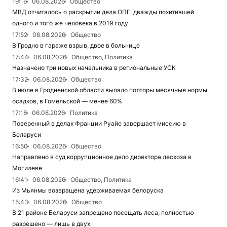
19:16
06.08.2026
Общество
МВД отчиталось о раскрытии дела ОПГ, дважды похитившей
одного и того же человека в 2019 году
17:52
06.08.2026
Общество
В Гродно в гараже взрыв, двое в больнице
17:44
06.08.2026
Общество, Политика
Назначено три новых начальника в региональные УСК
17:32
06.08.2026
Общество
В июле в Гродненской области выпало полторы месячные нормы
осадков, в Гомельской — менее 60%
17:18
06.08.2026
Политика
Поверенный в делах Франции Руайе завершает миссию в
Беларуси
16:50
06.08.2026
Общество
Направлено в суд коррупционное дело директора лесхоза в
Могилеве
16:41
06.08.2026
Общество, Политика
Из Мьянмы возвращена удерживаемая белоруска
15:43
06.08.2026
Общество
В 21 районе Беларуси запрещено посещать леса, полностью
разрешено — лишь в двух