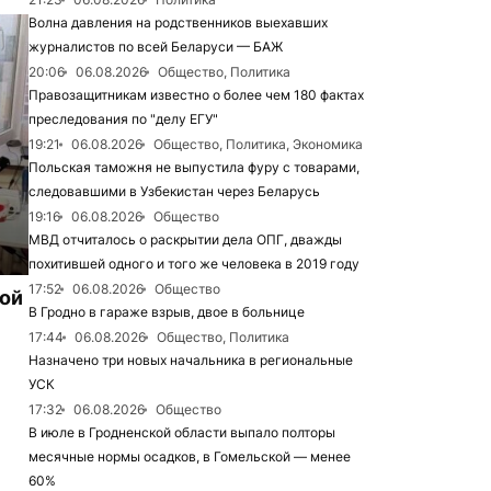
Волна давления на родственников выехавших
журналистов по всей Беларуси — БАЖ
20:06
06.08.2026
Общество, Политика
Правозащитникам известно о более чем 180 фактах
преследования по "делу ЕГУ"
19:21
06.08.2026
Общество, Политика, Экономика
Польская таможня не выпустила фуру с товарами,
следовавшими в Узбекистан через Беларусь
19:16
06.08.2026
Общество
МВД отчиталось о раскрытии дела ОПГ, дважды
похитившей одного и того же человека в 2019 году
17:52
06.08.2026
Общество
рой
В Гродно в гараже взрыв, двое в больнице
17:44
06.08.2026
Общество, Политика
Назначено три новых начальника в региональные
УСК
17:32
06.08.2026
Общество
В июле в Гродненской области выпало полторы
месячные нормы осадков, в Гомельской — менее
60%