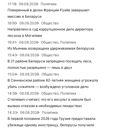
17:18
06.08.2026
Политика
Поверенный в делах Франции Руайе завершает
миссию в Беларуси
16:50
06.08.2026
Общество
Направлено в суд коррупционное дело директора
лесхоза в Могилеве
16:41
06.08.2026
Общество, Политика
Из Мьянмы возвращена удерживаемая белоруска
15:43
06.08.2026
Общество
В 21 районе Беларуси запрещено посещать леса,
полностью разрешено — лишь в двух
15:04
06.08.2026
Общество
В Сенненском районе 62-летняя женщина угрожала
убить сожителя — возбуждено уголовное дело
14:56
06.08.2026
Общество, Политика
Статкевич считает, что его инсульт в неволе был
вызван отказом в необходимых лекарствах
14:33
06.08.2026
Политика
В первой половине 2026 года Грузия предоставила
убежище одному иностранцу, белорусы получили