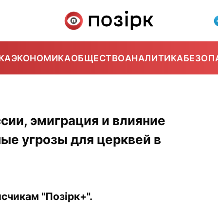
КА
ЭКОНОМИКА
ОБЩЕСТВО
АНАЛИТИКА
БЕЗОП
сии, эмиграция и влияние
ные угрозы для церквей в
счикам "Позірк+".