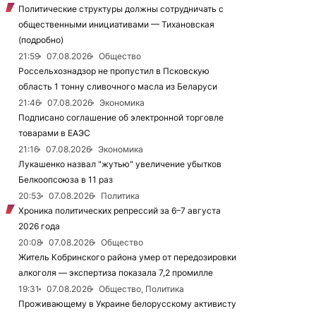
Политические структуры должны сотрудничать с
общественными инициативами — Тихановская
(подробно)
21:59
07.08.2026
Общество
Россельхознадзор не пропустил в Псковскую
область 1 тонну сливочного масла из Беларуси
21:46
07.08.2026
Экономика
Подписано соглашение об электронной торговле
товарами в ЕАЭС
21:16
07.08.2026
Экономика
Лукашенко назвал "жутью" увеличение убытков
Белкоопсоюза в 11 раз
20:53
07.08.2026
Политика
Хроника политических репрессий за 6–7 августа
2026 года
20:08
07.08.2026
Общество
Житель Кобринского района умер от передозировки
алкоголя — экспертиза показала 7,2 промилле
19:31
07.08.2026
Общество, Политика
Проживающему в Украине белорусскому активисту