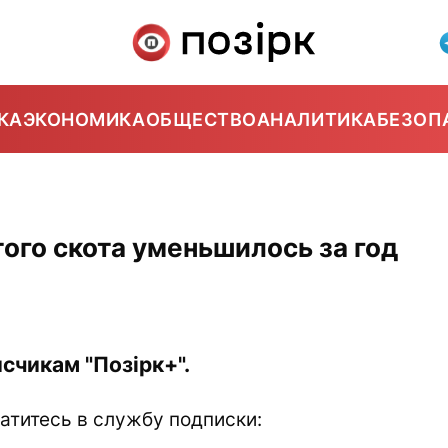
КА
ЭКОНОМИКА
ОБЩЕСТВО
АНАЛИТИКА
БЕЗОП
того скота уменьшилось за год
счикам "Позірк+".
атитесь в службу подписки: