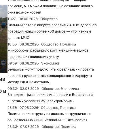
времени, мы можем повлиять на создание нового
окна возможностей
11:27
08.08.2026
Общество
Сильный ветер 6 августа повалил 2,4 тыс. деревьев,
повредил крыши более 700 домов — уточненные
данные МЧС
10:50
08.08.2026
Общество, Политика
Минобороны расширило круг женщин-медиков,
подлежащих воинскому учету
09:59
08.08.2026
Экономика
Беларусь могут подключить к реализации проекта
первого грузового железнодорожного маршрута
ии
между РФ и Пакистаном
09:32
08.08.2026
Общество, Экономика
Ф и
За неделю физические лица ввезли в Беларусь на
льготных условиях 251 электромобиль
23:58
07.08.2026
Общество, Политика
Политические структуры должны сотрудничать с
общественными инициативами — Тихановская
23:33
07.08.2026
Общество, Политика