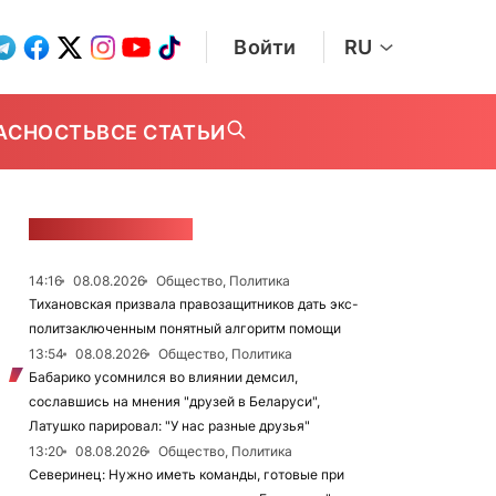
Войти
RU
АСНОСТЬ
ВСЕ СТАТЬИ
ЛЕНТА НОВОСТЕЙ
14:16
08.08.2026
Общество, Политика
Тихановская призвала правозащитников дать экс-
политзаключенным понятный алгоритм помощи
13:54
08.08.2026
Общество, Политика
Бабарико усомнился во влиянии демсил,
сославшись на мнения "друзей в Беларуси",
Латушко парировал: "У нас разные друзья"
13:20
08.08.2026
Общество, Политика
Северинец: Нужно иметь команды, готовые при