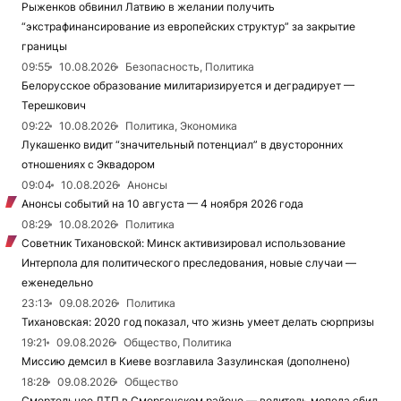
Рыженков обвинил Латвию в желании получить
“экстрафинансирование из европейских структур” за закрытие
границы
09:55
10.08.2026
Безопасность, Политика
Белорусское образование милитаризируется и деградирует —
Терешкович
09:22
10.08.2026
Политика, Экономика
Лукашенко видит “значительный потенциал” в двусторонних
отношениях с Эквадором
09:04
10.08.2026
Анонсы
Анонсы событий на 10 августа — 4 ноября 2026 года
08:29
10.08.2026
Политика
Советник Тихановской: Минск активизировал использование
Интерпола для политического преследования, новые случаи —
еженедельно
23:13
09.08.2026
Политика
Тихановская: 2020 год показал, что жизнь умеет делать сюрпризы
19:21
09.08.2026
Общество, Политика
Миссию демсил в Киеве возглавила Зазулинская (дополнено)
18:28
09.08.2026
Общество
Смертельное ДТП в Сморгонском районе — водитель мопеда сбил