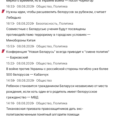
мирного времени, но в Украине война — посол Чорногор
16:32
08.08.2026
Общество, Политика
Нужны идеи, чтобы расшевелить белорусов за рубежом, считает
Лебедько
16:13
08.08.2026
Безопасность, Политика
Совместные с Беларусью учения будут посвящены
противодействию терроризму в городских условиях —
Минобороны Китая
15:53
08.08.2026
Общество, Политика
Конференция "Новая Беларусь" всегда приводит к "смене политик"
— Барковский
15:22
08.08.2026
Общество, Политика
В войне против Украины с российской стороны погибло уже более
500 белорусов — Кабанчук
14:58
08.08.2026
Общество
Ребенок становится гражданином Беларуси независимо от места
рождения, если хоть один его родитель имеет белорусское
гражданство — МВД
14:16
08.08.2026
Общество, Политика
Тихановская призвала правозащитников дать экс-
политзаключенным понятный алгоритм помощи