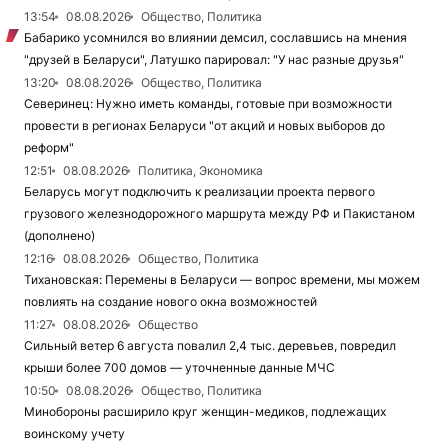
13:54
08.08.2026
Общество, Политика
Бабарико усомнился во влиянии демсил, сославшись на мнения
"друзей в Беларуси", Латушко парировал: "У нас разные друзья"
13:20
08.08.2026
Общество, Политика
Северинец: Нужно иметь команды, готовые при возможности
провести в регионах Беларуси "от акций и новых выборов до
реформ"
12:51
08.08.2026
Политика, Экономика
Беларусь могут подключить к реализации проекта первого
грузового железнодорожного маршрута между РФ и Пакистаном
(дополнено)
12:16
08.08.2026
Общество, Политика
Тихановская: Перемены в Беларуси — вопрос времени, мы можем
повлиять на создание нового окна возможностей
11:27
08.08.2026
Общество
Сильный ветер 6 августа повалил 2,4 тыс. деревьев, повредил
крыши более 700 домов — уточненные данные МЧС
10:50
08.08.2026
Общество, Политика
Минобороны расширило круг женщин-медиков, подлежащих
воинскому учету