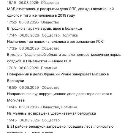
19:16
06.08.2026
Общество
МВД отчиталось о раскрытии дела ОПГ, дважды похитившей
одного и того же человека в 2019 году
17:52
06.08.2026
Общество
В Гродно в гараже взрыв, двое в больнице
17:44
06.08.2026
Общество, Политика
Назначено три новых начальника в региональные УСК
17:32
06.08.2026
Общество
В июле в Гродненской области выпало полторы месячные нормы
осадков, в Гомельской — менее 60%
17:18
06.08.2026
Политика
Поверенный в делах Франции Руайе завершает миссию в
Беларуси
16:50
06.08.2026
Общество
Направлено в суд коррупционное дело директора лесхоза в
Могилеве
16:41
06.08.2026
Общество, Политика
Из Мьянмы возвращена удерживаемая белоруска
15:43
06.08.2026
Общество
В 21 районе Беларуси запрещено посещать леса, полностью
разрешено — лишь в двух