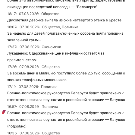
Более 340 аварийно-восстановительных бригад задействовано в
ликвидации последствий непогоды — "Белэнерго"
18:17
07.08.2026
Общество
Двухлетняя девочка выпала из окна четвертого этажа в Бресте
18:07
07.08.2026
Общество, Политика
За неделю для детей политзаключенных собрана почти половина
заявленной суммы
17:37
07.08.2026
Экономика
Лукашенко: Сдерживание цен и инфляции остается за
правительством
17:26
07.08.2026
Общество
За восемь дней в милицию поступило более 2,5 тыс. сообщений о
звонках телефонных мошенников
17:11
07.08.2026
Политика
Военно-политическое руководство Беларуси будет привлечено к
ответственности за соучастие в российской агрессии — Латушко
16:57
07.08.2026
Политика
Военно-политическое руководство Беларуси будет привлечено к
ответственности за соучастие в российской агрессии — Латушко
(подробно)
16:35
07.08.2026
Общество