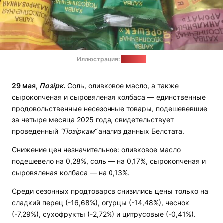
Иллюстрация:
"Позірк"
29 мая,
Позірк
.
Соль, оливковое масло, а также
сырокопченая и сыровяленая колбаса — единственные
продовольственные несезонные товары, подешевевшие
за четыре месяца 2025 года, свидетельствует
проведенный
“
Позіркам“
анализ данных Белстата.
Снижение цен незначительное: оливковое масло
подешевело на 0,28%, соль — на 0,17%, сырокопченая и
сыровяленая колбаса — на 0,13%.
Среди сезонных продтоваров снизились цены только на
сладкий перец (-16,68%), огурцы (-14,48%), чеснок
(-7,29%), сухофрукты (-2,72%) и цитрусовые (-0,41%).