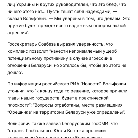
лиц Украины и других руководителей, что это блеф, что
ничего этого нет… Пусть тешат себя надеждами, —
сказал Вольфович. — Мы уверены в том, что делаем. Это
оружие будет прежде всего надежным отпором любой
агрессии“.
Госсекретарь Совбеза выразил уверенность, что
комплекс позволит “нанести неприемлемый ущерб
потенциальному противнику в случае агрессии в
отношении Беларуси, но хотелось бы, чтобы до этого не
дошло“.
По информации российского РИА “Новости“, Вольфович
уточнил, что “к концу года то решение, которое приняли
главы наших государств, будет в практической
плоскости“: “Вопросы отработаны, места размещения
“Орешника“ на территории Беларуси уже определены“.
Вольфович также заявил белорусским госСМИ, что
“страны Глобального Юга и Востока проявили
колоссальный интерес к опыту Беларуси по