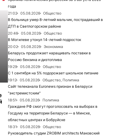
года
21:02
05.08.2026
Общество
В больнице умер 8-летний мальчик, пострадавший в
ДТП в Светлогорском районе
20:46
05.08.2026
Общество
В Могилеве утонул 14-летний подросток
20:02
05.08.2026
Экономика
Беларусь продолжает наращивать поставки в
Россию бензина и дизтоплива
19:29
05.08.2026
Общество
С 1 сентября на 5% подорожает школьное питание
19:12
05.08.2026
Общество, Политика
Сайт телеканала Euronews признан в Беларуси
"экстремистским"
е
18:51
05.08.2026
Политика
й
Граждане РФ смогут проголосовать на выборах в
Госдуму на территории Беларуси — в Минске,
областных центрах и Бобруйске
18:31
05.08.2026
Общество
Руководитель студии ZROBIM architects Маковский