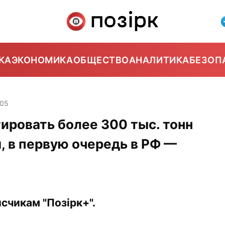
КА
ЭКОНОМИКА
ОБЩЕСТВО
АНАЛИТИКА
БЕЗОП
:05
ировать более 300 тыс. тонн
, в первую очередь в РФ —
счикам "Позірк+".