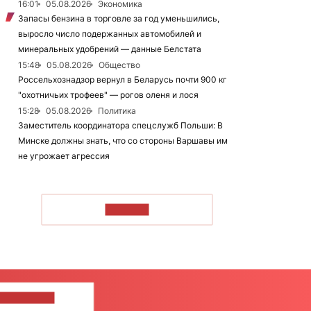
16:01
05.08.2026
Экономика
Запасы бензина в торговле за год уменьшились,
выросло число подержанных автомобилей и
минеральных удобрений — данные Белстата
15:48
05.08.2026
Общество
Россельхознадзор вернул в Беларусь почти 900 кг
"охотничьих трофеев" — рогов оленя и лося
15:28
05.08.2026
Политика
Заместитель координатора спецслужб Польши: В
Минске должны знать, что со стороны Варшавы им
не угрожает агрессия
ЧИТАТЬ
ШИТЕ НАМ