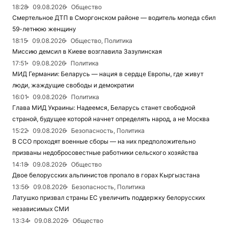
18:28
09.08.2026
Общество
Смертельное ДТП в Сморгонском районе — водитель мопеда сбил
59-летнюю женщину
18:15
09.08.2026
Общество, Политика
Миссию демсил в Киеве возглавила Зазулинская
17:51
09.08.2026
Политика
МИД Германии: Беларусь — нация в сердце Европы, где живут
люди, жаждущие свободы и демократии
16:01
09.08.2026
Политика
Глава МИД Украины: Надеемся, Беларусь станет свободной
страной, будущее которой начнет определять народ, а не Москва
15:22
09.08.2026
Безопасность, Политика
В ССО проходят военные сборы — на них предположительно
призваны недобросовестные работники сельского хозяйства
14:18
09.08.2026
Общество
Двое белорусских альпинистов пропало в горах Кыргызстана
13:56
09.08.2026
Безопасность, Политика
Латушко призвал страны ЕС увеличить поддержку белорусских
независимых СМИ
13:34
09.08.2026
Общество