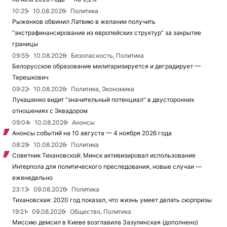
10:25
10.08.2026
Политика
Рыженков обвинил Латвию в желании получить
“экстрафинансирование из европейских структур” за закрытие
границы
09:55
10.08.2026
Безопасность, Политика
Белорусское образование милитаризируется и деградирует —
Терешкович
09:22
10.08.2026
Политика, Экономика
Лукашенко видит “значительный потенциал” в двусторонних
отношениях с Эквадором
09:04
10.08.2026
Анонсы
Анонсы событий на 10 августа — 4 ноября 2026 года
08:29
10.08.2026
Политика
Советник Тихановской: Минск активизировал использование
Интерпола для политического преследования, новые случаи —
еженедельно
23:13
09.08.2026
Политика
Тихановская: 2020 год показал, что жизнь умеет делать сюрпризы
19:21
09.08.2026
Общество, Политика
Миссию демсил в Киеве возглавила Зазулинская (дополнено)