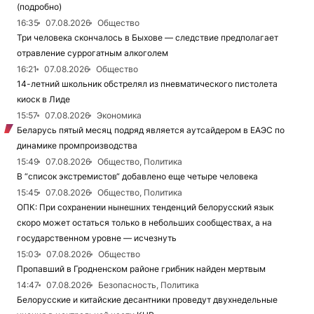
(подробно)
16:35
07.08.2026
Общество
Три человека скончалось в Быхове — следствие предполагает
отравление суррогатным алкоголем
16:21
07.08.2026
Общество
14-летний школьник обстрелял из пневматического пистолета
киоск в Лиде
15:57
07.08.2026
Экономика
Беларусь пятый месяц подряд является аутсайдером в ЕАЭС по
динамике промпроизводства
15:49
07.08.2026
Общество, Политика
В “список экстремистов“ добавлено еще четыре человека
15:45
07.08.2026
Общество, Политика
ОПК: При сохранении нынешних тенденций белорусский язык
скоро может остаться только в небольших сообществах, а на
государственном уровне — исчезнуть
15:03
07.08.2026
Общество
Пропавший в Гродненском районе грибник найден мертвым
14:47
07.08.2026
Безопасность, Политика
Белорусские и китайские десантники проведут двухнедельные