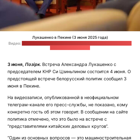
Лукашенко в Пекине (3 июня 2025 года)
Видео:
неофициальный телеграм-канал пресс-службы политика
/ стоп-кадр: "Позірк"
3 июня,
Позірк
.
Встреча Александра Лукашенко с
председателем КНР Си Цзиньпином состоится 4 июня. О
предстоящей встрече белорусский политик сообщил 3
июня в Пекине.
На видеозаписи, опубликованной в неофициальном
телеграм-канале его пресс-службы, не показано, кому
конкретно гость об этом говорит. В сообщении на сайте
политика отмечено, что это было на встрече с
“представителями китайских деловых кругов“.
“Один из основных вопросов — это машиностроительная