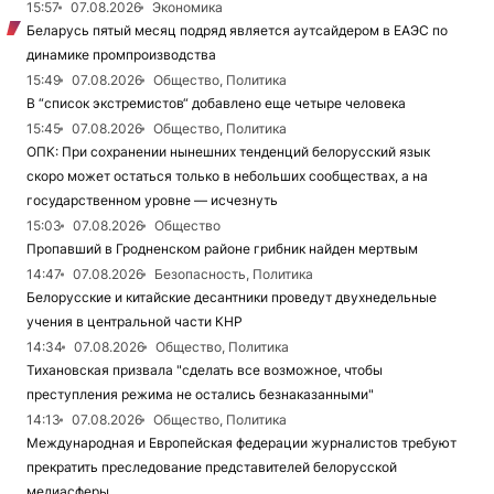
15:57
07.08.2026
Экономика
Беларусь пятый месяц подряд является аутсайдером в ЕАЭС по
динамике промпроизводства
15:49
07.08.2026
Общество, Политика
В “список экстремистов“ добавлено еще четыре человека
15:45
07.08.2026
Общество, Политика
ОПК: При сохранении нынешних тенденций белорусский язык
скоро может остаться только в небольших сообществах, а на
государственном уровне — исчезнуть
15:03
07.08.2026
Общество
Пропавший в Гродненском районе грибник найден мертвым
14:47
07.08.2026
Безопасность, Политика
Белорусские и китайские десантники проведут двухнедельные
учения в центральной части КНР
14:34
07.08.2026
Общество, Политика
Тихановская призвала "сделать все возможное, чтобы
преступления режима не остались безнаказанными"
14:13
07.08.2026
Общество, Политика
Международная и Европейская федерации журналистов требуют
прекратить преследование представителей белорусской
медиасферы