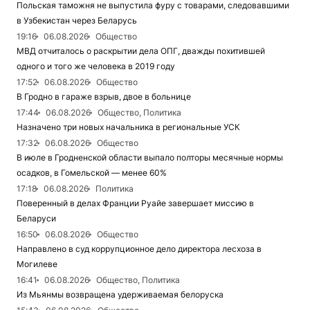
Польская таможня не выпустила фуру с товарами, следовавшими
в Узбекистан через Беларусь
19:16
06.08.2026
Общество
МВД отчиталось о раскрытии дела ОПГ, дважды похитившей
одного и того же человека в 2019 году
17:52
06.08.2026
Общество
В Гродно в гараже взрыв, двое в больнице
17:44
06.08.2026
Общество, Политика
Назначено три новых начальника в региональные УСК
17:32
06.08.2026
Общество
В июле в Гродненской области выпало полторы месячные нормы
осадков, в Гомельской — менее 60%
17:18
06.08.2026
Политика
Поверенный в делах Франции Руайе завершает миссию в
Беларуси
16:50
06.08.2026
Общество
Направлено в суд коррупционное дело директора лесхоза в
Могилеве
16:41
06.08.2026
Общество, Политика
Из Мьянмы возвращена удерживаемая белоруска