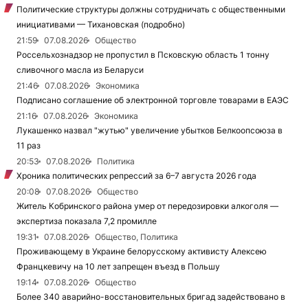
Политические структуры должны сотрудничать с общественными
инициативами — Тихановская (подробно)
21:59
07.08.2026
Общество
Россельхознадзор не пропустил в Псковскую область 1 тонну
сливочного масла из Беларуси
21:46
07.08.2026
Экономика
Подписано соглашение об электронной торговле товарами в ЕАЭС
21:16
07.08.2026
Экономика
Лукашенко назвал "жутью" увеличение убытков Белкоопсоюза в
11 раз
20:53
07.08.2026
Политика
Хроника политических репрессий за 6–7 августа 2026 года
20:08
07.08.2026
Общество
Житель Кобринского района умер от передозировки алкоголя —
экспертиза показала 7,2 промилле
19:31
07.08.2026
Общество, Политика
Проживающему в Украине белорусскому активисту Алексею
Францкевичу на 10 лет запрещен въезд в Польшу
19:14
07.08.2026
Общество
Более 340 аварийно-восстановительных бригад задействовано в