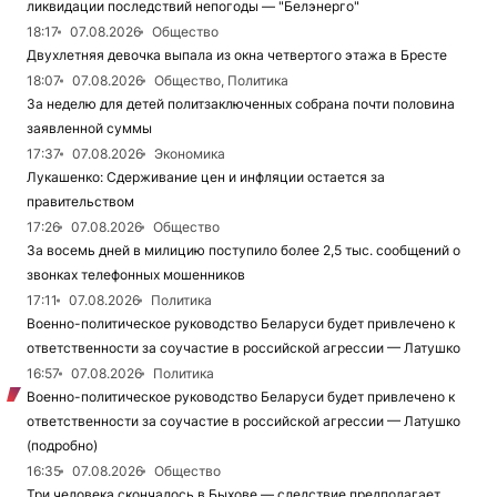
ликвидации последствий непогоды — "Белэнерго"
18:17
07.08.2026
Общество
Двухлетняя девочка выпала из окна четвертого этажа в Бресте
18:07
07.08.2026
Общество, Политика
За неделю для детей политзаключенных собрана почти половина
заявленной суммы
17:37
07.08.2026
Экономика
Лукашенко: Сдерживание цен и инфляции остается за
правительством
17:26
07.08.2026
Общество
За восемь дней в милицию поступило более 2,5 тыс. сообщений о
звонках телефонных мошенников
17:11
07.08.2026
Политика
Военно-политическое руководство Беларуси будет привлечено к
ответственности за соучастие в российской агрессии — Латушко
16:57
07.08.2026
Политика
Военно-политическое руководство Беларуси будет привлечено к
ответственности за соучастие в российской агрессии — Латушко
(подробно)
16:35
07.08.2026
Общество
Три человека скончалось в Быхове — следствие предполагает