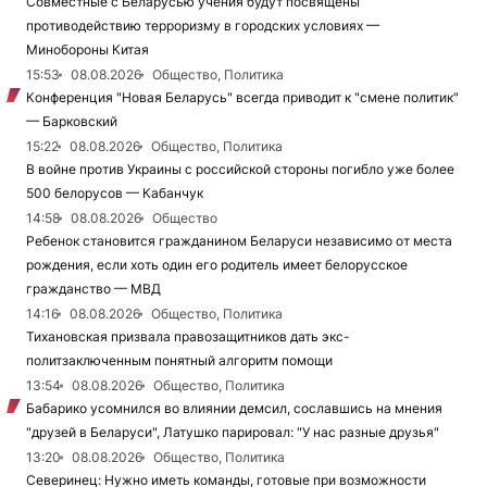
Совместные с Беларусью учения будут посвящены
противодействию терроризму в городских условиях —
Минобороны Китая
15:53
08.08.2026
Общество, Политика
Конференция "Новая Беларусь" всегда приводит к "смене политик"
— Барковский
15:22
08.08.2026
Общество, Политика
В войне против Украины с российской стороны погибло уже более
500 белорусов — Кабанчук
14:58
08.08.2026
Общество
Ребенок становится гражданином Беларуси независимо от места
рождения, если хоть один его родитель имеет белорусское
гражданство — МВД
14:16
08.08.2026
Общество, Политика
Тихановская призвала правозащитников дать экс-
политзаключенным понятный алгоритм помощи
13:54
08.08.2026
Общество, Политика
Бабарико усомнился во влиянии демсил, сославшись на мнения
"друзей в Беларуси", Латушко парировал: "У нас разные друзья"
13:20
08.08.2026
Общество, Политика
Северинец: Нужно иметь команды, готовые при возможности