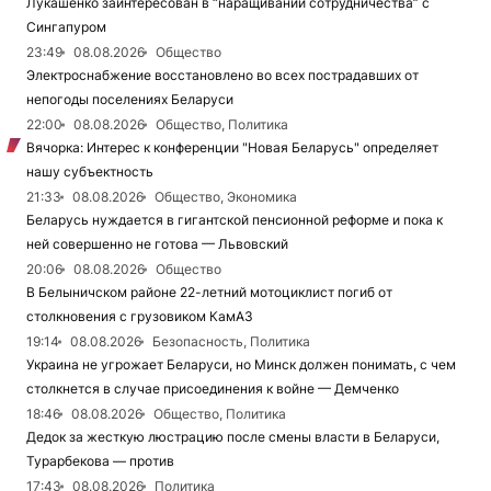
Лукашенко заинтересован в “наращивании сотрудничества” с
Сингапуром
23:49
08.08.2026
Общество
Электроснабжение восстановлено во всех пострадавших от
непогоды поселениях Беларуси
22:00
08.08.2026
Общество, Политика
Вячорка: Интерес к конференции "Новая Беларусь" определяет
нашу субъектность
21:33
08.08.2026
Общество, Экономика
Беларусь нуждается в гигантской пенсионной реформе и пока к
ней совершенно не готова — Львовский
20:06
08.08.2026
Общество
В Белыничском районе 22-летний мотоциклист погиб от
столкновения с грузовиком КамАЗ
19:14
08.08.2026
Безопасность, Политика
Украина не угрожает Беларуси, но Минск должен понимать, с чем
столкнется в случае присоединения к войне — Демченко
18:46
08.08.2026
Общество, Политика
Дедок за жесткую люстрацию после смены власти в Беларуси,
Турарбекова — против
17:43
08.08.2026
Политика