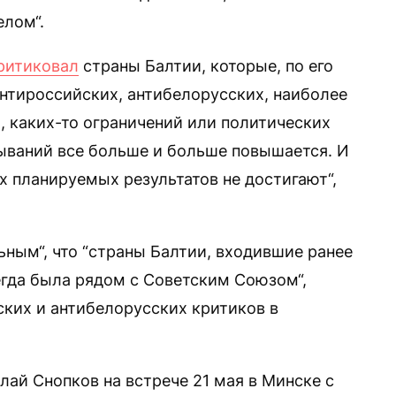
елом“.
ритиковал
страны Балтии, которые, по его
антироссийских, антибелорусских, наиболее
, каких-то ограничений или политических
зываний все больше и больше повышается. И
их планируемых результатов не достигают“,
ьным“, что “страны Балтии, входившие ранее
егда была рядом с Советским Союзом“,
ских и антибелорусских критиков в
ай Снопков на встрече 21 мая в Минске с