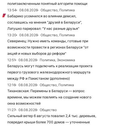
политзаключенным понятный алгоритм помощи
13:54
08.08.2026
Общество, Политика
Бабарико усомнился во влиянии демсил,
сославшись на мнения "друзей в Беларуси",
Латушко парировал: "У нас разные друзья"
13:20
08.08.2026
Общество, Политика
Северинец: Нужно иметь команды, готовые при
возможности провести в регионах Беларуси "от
акций и новых выборов до реформ"
12:51
08.08.2026
Политика, Экономика
Беларусь могут подключить к реализации проекта
первого грузового железнодорожного маршрута
между РФ и Пакистаном (дополнено)
12:16
08.08.2026
Общество, Политика
Тихановская: Перемены в Беларуси — вопрос
времени, мы можем повлиять на создание нового
окна возможностей
11:27
08.08.2026
Общество
Сильный ветер 6 августа повалил 2,4 тыс. деревьев,
повредил крыши более 700 домов — уточненные