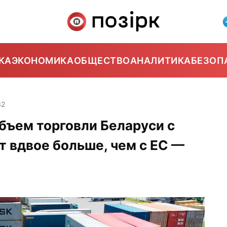
КА
ЭКОНОМИКА
ОБЩЕСТВО
АНАЛИТИКА
БЕЗОП
32
бъем торговли Беларуси с
т вдвое больше, чем с ЕС —