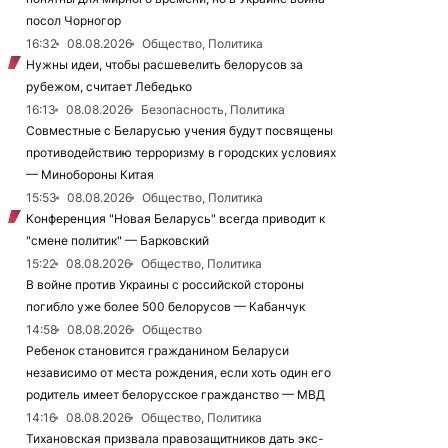
посол Чорногор
16:32
08.08.2026
Общество, Политика
Нужны идеи, чтобы расшевелить белорусов за
рубежом, считает Лебедько
16:13
08.08.2026
Безопасность, Политика
Совместные с Беларусью учения будут посвящены
противодействию терроризму в городских условиях
— Минобороны Китая
15:53
08.08.2026
Общество, Политика
Конференция "Новая Беларусь" всегда приводит к
"смене политик" — Барковский
15:22
08.08.2026
Общество, Политика
В войне против Украины с российской стороны
погибло уже более 500 белорусов — Кабанчук
14:58
08.08.2026
Общество
Ребенок становится гражданином Беларуси
независимо от места рождения, если хоть один его
родитель имеет белорусское гражданство — МВД
14:16
08.08.2026
Общество, Политика
Тихановская призвала правозащитников дать экс-