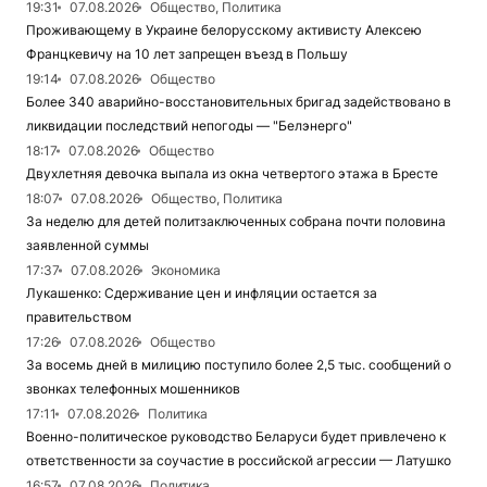
19:31
07.08.2026
Общество, Политика
Проживающему в Украине белорусскому активисту Алексею
Францкевичу на 10 лет запрещен въезд в Польшу
19:14
07.08.2026
Общество
Более 340 аварийно-восстановительных бригад задействовано в
ликвидации последствий непогоды — "Белэнерго"
18:17
07.08.2026
Общество
Двухлетняя девочка выпала из окна четвертого этажа в Бресте
18:07
07.08.2026
Общество, Политика
За неделю для детей политзаключенных собрана почти половина
заявленной суммы
17:37
07.08.2026
Экономика
Лукашенко: Сдерживание цен и инфляции остается за
правительством
17:26
07.08.2026
Общество
За восемь дней в милицию поступило более 2,5 тыс. сообщений о
звонках телефонных мошенников
17:11
07.08.2026
Политика
Военно-политическое руководство Беларуси будет привлечено к
ответственности за соучастие в российской агрессии — Латушко
16:57
07.08.2026
Политика