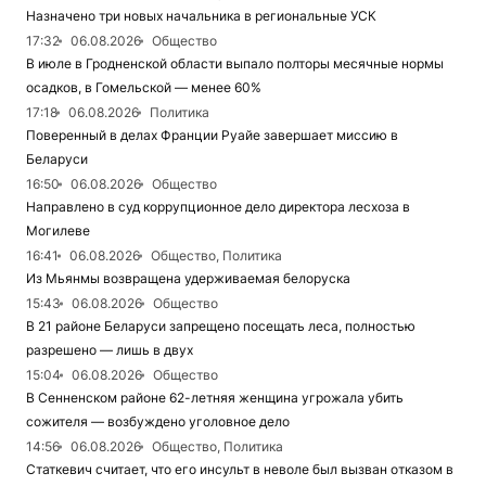
Назначено три новых начальника в региональные УСК
17:32
06.08.2026
Общество
В июле в Гродненской области выпало полторы месячные нормы
осадков, в Гомельской — менее 60%
17:18
06.08.2026
Политика
Поверенный в делах Франции Руайе завершает миссию в
Беларуси
16:50
06.08.2026
Общество
Направлено в суд коррупционное дело директора лесхоза в
Могилеве
16:41
06.08.2026
Общество, Политика
Из Мьянмы возвращена удерживаемая белоруска
15:43
06.08.2026
Общество
В 21 районе Беларуси запрещено посещать леса, полностью
разрешено — лишь в двух
15:04
06.08.2026
Общество
В Сенненском районе 62-летняя женщина угрожала убить
сожителя — возбуждено уголовное дело
14:56
06.08.2026
Общество, Политика
Статкевич считает, что его инсульт в неволе был вызван отказом в