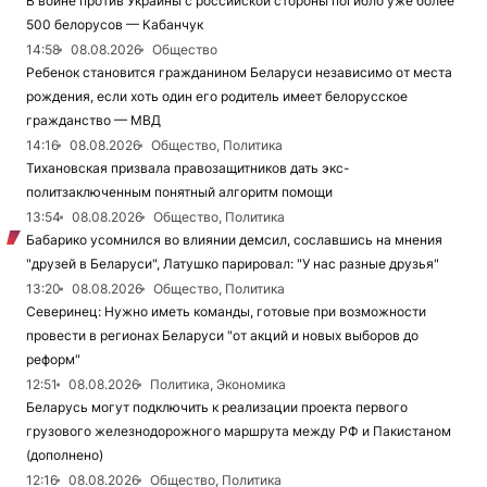
В войне против Украины с российской стороны погибло уже более
500 белорусов — Кабанчук
14:58
08.08.2026
Общество
Ребенок становится гражданином Беларуси независимо от места
рождения, если хоть один его родитель имеет белорусское
гражданство — МВД
14:16
08.08.2026
Общество, Политика
Тихановская призвала правозащитников дать экс-
политзаключенным понятный алгоритм помощи
13:54
08.08.2026
Общество, Политика
Бабарико усомнился во влиянии демсил, сославшись на мнения
"друзей в Беларуси", Латушко парировал: "У нас разные друзья"
13:20
08.08.2026
Общество, Политика
Северинец: Нужно иметь команды, готовые при возможности
провести в регионах Беларуси "от акций и новых выборов до
реформ"
12:51
08.08.2026
Политика, Экономика
Беларусь могут подключить к реализации проекта первого
грузового железнодорожного маршрута между РФ и Пакистаном
(дополнено)
12:16
08.08.2026
Общество, Политика