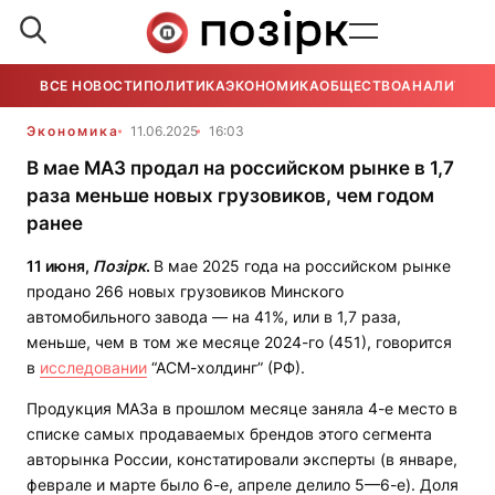
ВСЕ НОВОСТИ
ПОЛИТИКА
ЭКОНОМИКА
ОБЩЕСТВО
АНАЛИТИКА
Экономика
11.06.2025
16:03
В мае МАЗ продал на российском рынке в 1,7
раза меньше новых грузовиков, чем годом
ранее
11 июня,
Позірк
.
В мае 2025 года на российском рынке
продано 266 новых грузовиков Минского
автомобильного завода — на 41%, или в 1,7 раза,
меньше, чем в том же месяце 2024-го (451), говорится
в
исследовании
“АСМ-холдинг” (РФ).
Продукция МАЗа в прошлом месяце заняла 4-е место в
списке самых продаваемых брендов этого сегмента
авторынка России, констатировали эксперты (в январе,
феврале и марте было 6-е, апреле делило 5—6-е). Доля