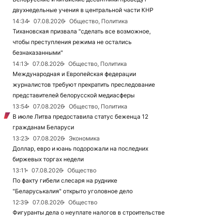
двухнедельные учения в центральной части КНР
14:34
07.08.2026
Общество, Политика
Тихановская призвала "сделать все возможное,
чтобы преступления режима не остались
безнаказанными"
14:13
07.08.2026
Общество, Политика
Международная и Европейская федерации
журналистов требуют прекратить преследование
представителей белорусской медиасферы
13:54
07.08.2026
Общество, Политика
В июле Литва предоставила статус беженца 12
гражданам Беларуси
13:23
07.08.2026
Экономика
Доллар, евро и юань подорожали на последних
биржевых торгах недели
13:11
07.08.2026
Общество
По факту гибели слесаря на руднике
"Беларуськалия" открыто уголовное дело
12:39
07.08.2026
Общество
Фигуранты дела о неуплате налогов в строительстве