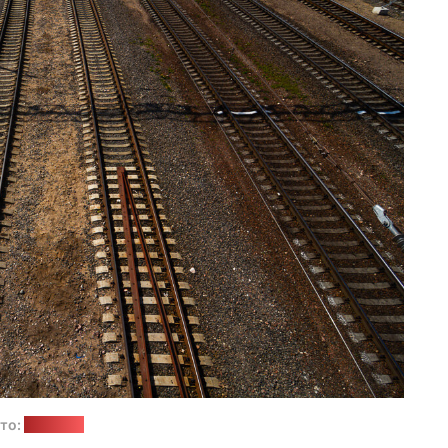
то:
"Позірк"