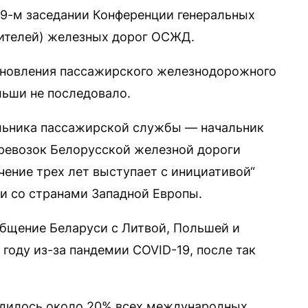
39-м заседании Конференции генеральных
вителей) железных дорог ОСЖД.
новления пассажирского железнодорожного
ьши не последовало.
альника пассажирской службы — начальник
ревозок Белорусской железной дороги
ечение трех лет выступает с инициативой“
и со странами Западной Европы.
щение Беларуси с Литвой, Польшей и
году из-за пандемии COVID-19, после так
ходилось около 20% всех международных