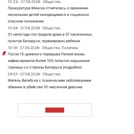
10:33
07.08.2026
Общество
Прокуратура Минска отчиталась о признании
нескольких детей находящимися в социально
опасном положении
10:24
07.08.2026
Общество
От непогоды пострадали дома в 57 населенных
пунктов Беларуси, травмирован ребенок
10:16
07.08.2026
Общество, Политика
После 15-дневного перерыва Латвия вновь
зафиксировала более 100 попыток нарушения
границы со стороны Беларуси (подробно)
09:57
07.08.2026
Общество
Житель Витебска с психическим заболеванием
обвинен в убийстве 10-месячной девочки
ЧИТАТЬ