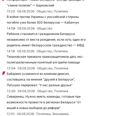
"смене политик" — Барковский
15:22
08.08.2026
Общество, Политика
В войне против Украины с российской стороны
погибло уже более 500 белорусов — Кабанчук
14:58
08.08.2026
Общество
Ребенок становится гражданином Беларуси
независимо от места рождения, если хоть один его
родитель имеет белорусское гражданство — МВД
14:16
08.08.2026
Общество, Политика
Тихановская призвала правозащитников дать экс-
политзаключенным понятный алгоритм помощи
13:54
08.08.2026
Общество, Политика
Бабарико усомнился во влиянии демсил,
сославшись на мнения "друзей в Беларуси",
Латушко парировал: "У нас разные друзья"
13:20
08.08.2026
Общество, Политика
Северинец: Нужно иметь команды, готовые при
возможности провести в регионах Беларуси "от
акций и новых выборов до реформ"
12:51
08.08.2026
Политика, Экономика