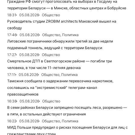
Граждане РФ смогут проголосовать на выборах в Госдуму на
территории Беларуси — в Минске, областных центрах и Бобруйске
18:31
05.08.2026
Общество
Руководитель студии ZROBIM architects Маковский вышел на
свободу
17:46
05.08.2026
Общество, Политика
Литовские пограничники обнаружили третий за две недели
подземный тоннель, ведущий с территории Беларуси
17:27
05.08.2026
Общество
Смертельное ДТП в Светлогорском районе — погибли три
человека, в том числе 11-летняя девочка
17:11
05.08.2026
Общество, Политика
Таможня сообщила о задержании перевозчика наркотиков,
сославшись на "экстремистский" телеграм-канал
правозащитников
16:38
05.08.2026
Общество
В семи районах Беларуси запрещено посещать леса, разрешено —
в пяти, в остальных действуют ограничения
16:22
05.08.2026
Общество, Политика
МИД Польши предупредил о рисках посещения Беларуси для лиц с
гражданствами двух стран