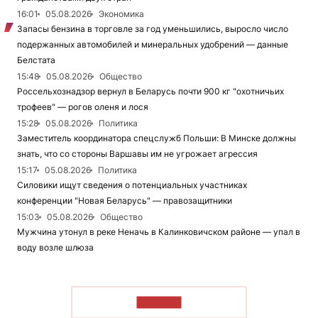
16:01
05.08.2026
Экономика
Запасы бензина в торговле за год уменьшились, выросло число
подержанных автомобилей и минеральных удобрений — данные
Белстата
15:48
05.08.2026
Общество
Россельхознадзор вернул в Беларусь почти 900 кг "охотничьих
трофеев" — рогов оленя и лося
15:28
05.08.2026
Политика
Заместитель координатора спецслужб Польши: В Минске должны
знать, что со стороны Варшавы им не угрожает агрессия
15:17
05.08.2026
Политика
Силовики ищут сведения о потенциальных участниках
конференции "Новая Беларусь" — правозащитники
15:03
05.08.2026
Общество
Мужчина утонул в реке Неначь в Калинковичском районе — упал в
воду возле шлюза
ЧИТАТЬ