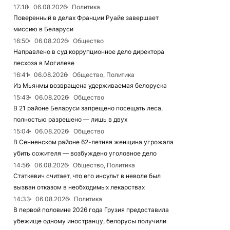
17:18
06.08.2026
Политика
Поверенный в делах Франции Руайе завершает
миссию в Беларуси
16:50
06.08.2026
Общество
Направлено в суд коррупционное дело директора
лесхоза в Могилеве
16:41
06.08.2026
Общество, Политика
Из Мьянмы возвращена удерживаемая белоруска
15:43
06.08.2026
Общество
В 21 районе Беларуси запрещено посещать леса,
полностью разрешено — лишь в двух
15:04
06.08.2026
Общество
В Сенненском районе 62-летняя женщина угрожала
убить сожителя — возбуждено уголовное дело
14:56
06.08.2026
Общество, Политика
Статкевич считает, что его инсульт в неволе был
вызван отказом в необходимых лекарствах
14:33
06.08.2026
Политика
В первой половине 2026 года Грузия предоставила
убежище одному иностранцу, белорусы получили