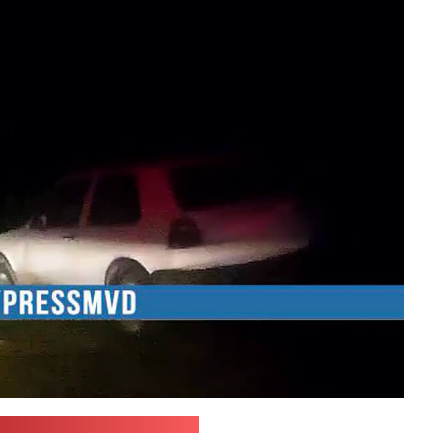
а МВД / стоп-кадр "Позірк"