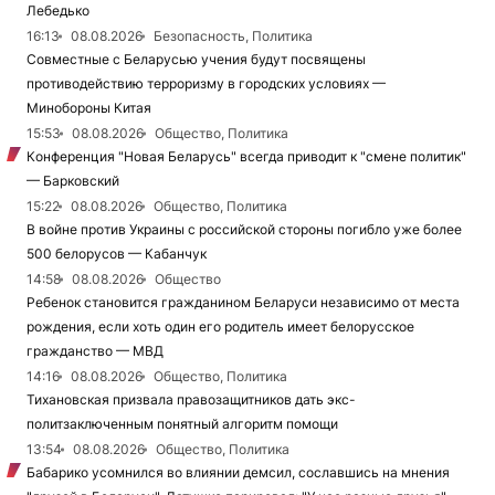
Лебедько
16:13
08.08.2026
Безопасность, Политика
Совместные с Беларусью учения будут посвящены
противодействию терроризму в городских условиях —
Минобороны Китая
15:53
08.08.2026
Общество, Политика
Конференция "Новая Беларусь" всегда приводит к "смене политик"
— Барковский
15:22
08.08.2026
Общество, Политика
В войне против Украины с российской стороны погибло уже более
500 белорусов — Кабанчук
14:58
08.08.2026
Общество
Ребенок становится гражданином Беларуси независимо от места
рождения, если хоть один его родитель имеет белорусское
гражданство — МВД
14:16
08.08.2026
Общество, Политика
Тихановская призвала правозащитников дать экс-
политзаключенным понятный алгоритм помощи
13:54
08.08.2026
Общество, Политика
Бабарико усомнился во влиянии демсил, сославшись на мнения