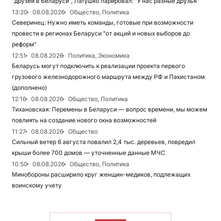
"друзей в Беларуси", Латушко парировал: "У нас разные друзья"
13:20
08.08.2026
Общество, Политика
Северинец: Нужно иметь команды, готовые при возможности
провести в регионах Беларуси "от акций и новых выборов до
реформ"
12:51
08.08.2026
Политика, Экономика
Беларусь могут подключить к реализации проекта первого
грузового железнодорожного маршрута между РФ и Пакистаном
(дополнено)
12:16
08.08.2026
Общество, Политика
Тихановская: Перемены в Беларуси — вопрос времени, мы можем
повлиять на создание нового окна возможностей
11:27
08.08.2026
Общество
Сильный ветер 6 августа повалил 2,4 тыс. деревьев, повредил
крыши более 700 домов — уточненные данные МЧС
10:50
08.08.2026
Общество, Политика
Минобороны расширило круг женщин-медиков, подлежащих
воинскому учету