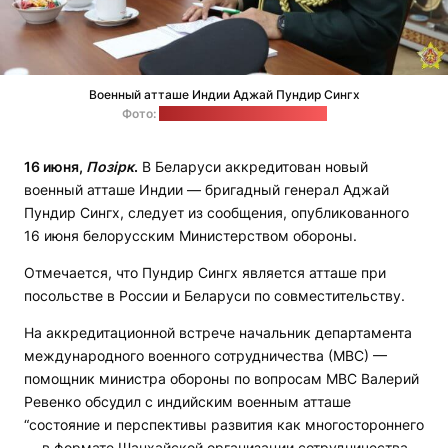
Военный атташе Индии Аджай Пундир Сингх
Фото:
пресс-служба Минобороны
16 июня,
Позірк
.
В Беларуси аккредитован новый
военный атташе Индии — бригадный генерал Аджай
Пундир Сингх, следует из сообщения, опубликованного
16 июня белорусским Министерством обороны.
Отмечается, что Пундир Сингх является атташе при
посольстве в России и Беларуси по совместительству.
На аккредитационной встрече начальник департамента
международного военного сотрудничества (МВС) —
помощник министра обороны по вопросам МВС Валерий
Ревенко обсудил с индийским военным атташе
“состояние и перспективы развития как многостороннего
— в формате Шанхайской организации сотрудничества,