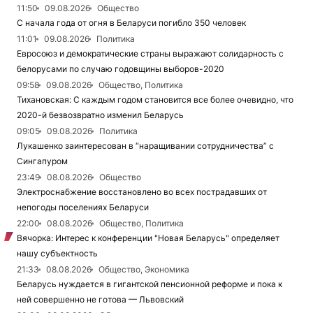
11:50
09.08.2026
Общество
С начала года от огня в Беларуси погибло 350 человек
11:01
09.08.2026
Политика
Евросоюз и демократические страны выражают солидарность с
белорусами по случаю годовщины выборов-2020
09:58
09.08.2026
Общество, Политика
Тихановская: С каждым годом становится все более очевидно, что
2020-й безвозвратно изменил Беларусь
09:05
09.08.2026
Политика
Лукашенко заинтересован в “наращивании сотрудничества” с
Сингапуром
23:49
08.08.2026
Общество
Электроснабжение восстановлено во всех пострадавших от
непогоды поселениях Беларуси
22:00
08.08.2026
Общество, Политика
Вячорка: Интерес к конференции "Новая Беларусь" определяет
нашу субъектность
21:33
08.08.2026
Общество, Экономика
Беларусь нуждается в гигантской пенсионной реформе и пока к
ней совершенно не готова — Львовский