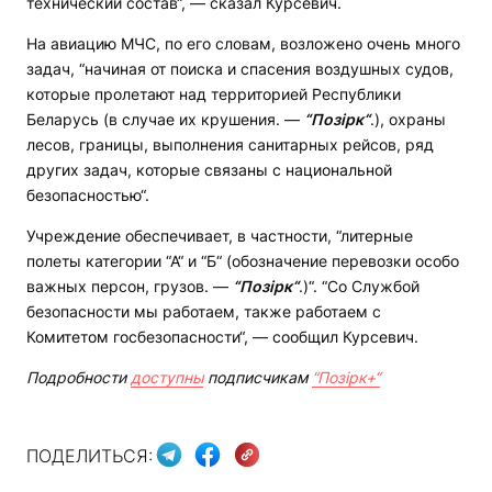
технический состав“, — сказал Курсевич.
На авиацию МЧС, по его словам, возложено очень много
задач, “начиная от поиска и спасения воздушных судов,
которые пролетают над территорией Республики
Беларусь (в случае их крушения. —
“
Позірк“
.), охраны
лесов, границы, выполнения санитарных рейсов, ряд
других задач, которые связаны с национальной
безопасностью“.
Учреждение обеспечивает, в частности, “литерные
полеты категории “А“ и “Б“ (обозначение перевозки особо
важных персон, грузов. —
“
Позірк“
.)“. “Со Службой
безопасности мы работаем, также работаем с
Комитетом госбезопасности“, — сообщил Курсевич.
Подробности
доступны
подписчикам
“Позірк+“
ПОДЕЛИТЬСЯ: