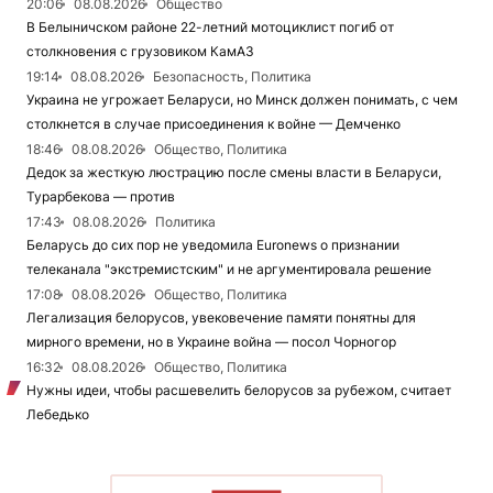
20:06
08.08.2026
Общество
В Белыничском районе 22-летний мотоциклист погиб от
столкновения с грузовиком КамАЗ
19:14
08.08.2026
Безопасность, Политика
Украина не угрожает Беларуси, но Минск должен понимать, с чем
столкнется в случае присоединения к войне — Демченко
18:46
08.08.2026
Общество, Политика
Дедок за жесткую люстрацию после смены власти в Беларуси,
Турарбекова — против
17:43
08.08.2026
Политика
Беларусь до сих пор не уведомила Euronews о признании
телеканала "экстремистским" и не аргументировала решение
17:08
08.08.2026
Общество, Политика
Легализация белорусов, увековечение памяти понятны для
мирного времени, но в Украине война — посол Чорногор
16:32
08.08.2026
Общество, Политика
Нужны идеи, чтобы расшевелить белорусов за рубежом, считает
Лебедько