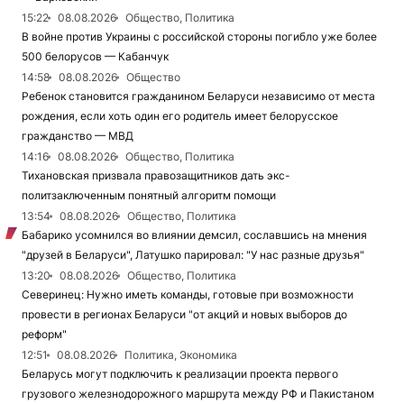
15:22
08.08.2026
Общество, Политика
В войне против Украины с российской стороны погибло уже более
500 белорусов — Кабанчук
14:58
08.08.2026
Общество
Ребенок становится гражданином Беларуси независимо от места
рождения, если хоть один его родитель имеет белорусское
гражданство — МВД
14:16
08.08.2026
Общество, Политика
Тихановская призвала правозащитников дать экс-
политзаключенным понятный алгоритм помощи
13:54
08.08.2026
Общество, Политика
Бабарико усомнился во влиянии демсил, сославшись на мнения
"друзей в Беларуси", Латушко парировал: "У нас разные друзья"
13:20
08.08.2026
Общество, Политика
Северинец: Нужно иметь команды, готовые при возможности
провести в регионах Беларуси "от акций и новых выборов до
реформ"
12:51
08.08.2026
Политика, Экономика
Беларусь могут подключить к реализации проекта первого
грузового железнодорожного маршрута между РФ и Пакистаном