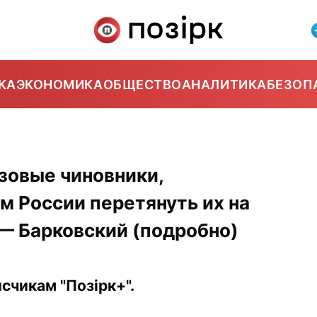
КА
ЭКОНОМИКА
ОБЩЕСТВО
АНАЛИТИКА
БЕЗОП
изовые чиновники,
 России перетянуть их на
 — Барковский (подробно)
счикам "Позірк+".