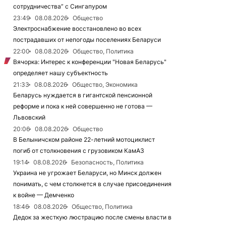
сотрудничества” с Сингапуром
23:49
08.08.2026
Общество
Электроснабжение восстановлено во всех
пострадавших от непогоды поселениях Беларуси
22:00
08.08.2026
Общество, Политика
Вячорка: Интерес к конференции "Новая Беларусь"
определяет нашу субъектность
21:33
08.08.2026
Общество, Экономика
Беларусь нуждается в гигантской пенсионной
реформе и пока к ней совершенно не готова —
Львовский
20:06
08.08.2026
Общество
В Белыничском районе 22-летний мотоциклист
погиб от столкновения с грузовиком КамАЗ
19:14
08.08.2026
Безопасность, Политика
Украина не угрожает Беларуси, но Минск должен
понимать, с чем столкнется в случае присоединения
к войне — Демченко
18:46
08.08.2026
Общество, Политика
Дедок за жесткую люстрацию после смены власти в