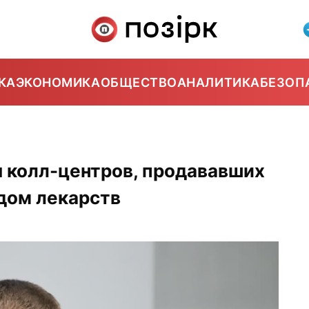
КА
ЭКОНОМИКА
ОБЩЕСТВО
АНАЛИТИКА
БЕЗОП
 колл-центров, продававших
дом лекарств