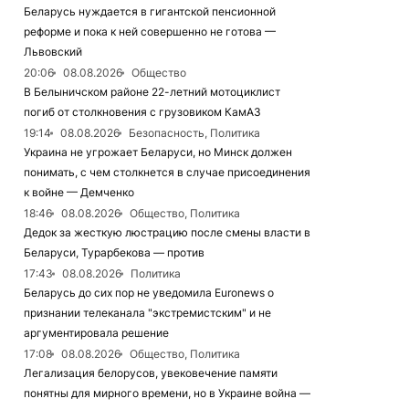
Беларусь нуждается в гигантской пенсионной
реформе и пока к ней совершенно не готова —
Львовский
20:06
08.08.2026
Общество
В Белыничском районе 22-летний мотоциклист
погиб от столкновения с грузовиком КамАЗ
19:14
08.08.2026
Безопасность, Политика
Украина не угрожает Беларуси, но Минск должен
понимать, с чем столкнется в случае присоединения
к войне — Демченко
18:46
08.08.2026
Общество, Политика
Дедок за жесткую люстрацию после смены власти в
Беларуси, Турарбекова — против
17:43
08.08.2026
Политика
Беларусь до сих пор не уведомила Euronews о
признании телеканала "экстремистским" и не
аргументировала решение
17:08
08.08.2026
Общество, Политика
Легализация белорусов, увековечение памяти
понятны для мирного времени, но в Украине война —